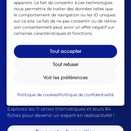
appareils. Le fait de consentir à ces technologies
L’exposition
« RADIOACTIVITÉ – Découvrir &
nous permettra de traiter des données telles que
comprendre »
a pour but de délivrer une
le comportement de navigation ou les ID uniques
information pédagogique et objective sur la
sur ce site. Le fait de ne pas consentir ou de retirer
radioactivité, ses usages, ses risques, ses effets sur
son consentement peut avoir un effet négatif sur
la santé et l’environnement.
certaines caractéristiques et fonctions.
Cette exposition s’adresse à tous ceux qui
souhaitent s’informer sur la radioactivité,
Tout accepter
comprendre les enjeux du nucléaire ou
développer une culture de radioprotection au
Tout refuser
sein de la population. Les explications claires,
illustrées par des infographies, et les débats
Voir les préférences
faisant état de la diversité des opinions
permettent de rendre accessible le sujet à la
Politique de cookies
Politique de confidentialité
compréhension de tous.
Explorez les 11 séries thématiques et leurs 84
fiches pour devenir un expert en radioactivité !