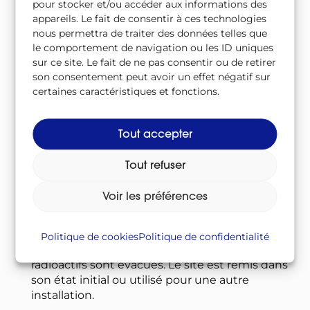
démantèlement
pour stocker et/ou accéder aux informations des
appareils. Le fait de consentir à ces technologies
nous permettra de traiter des données telles que
Une fois la période d’exploitation terminée, il
le comportement de navigation ou les ID uniques
s’ensuit un processus de déconstruction
sur ce site. Le fait de ne pas consentir ou de retirer
étroitement surveillé qui dure une trentaine
son consentement peut avoir un effet négatif sur
d’années :
certaines caractéristiques et fonctions.
les combustibles sont retirés et les circuits
d’eau vidangés ;
Tout accepter
les installations sont partiellement
démontées : les principaux composants du
Tout refuser
circuit primaire sont isolés et enfermés dans
des structures en béton ;
Voir les préférences
environ 10 ans plus tard, le temps de réduire
sa radioactivité, l’installation est complètement
Politique de cookies
Politique de confidentialité
démontée. Les matériaux et équipements
radioactifs sont évacués. Le site est remis dans
son état initial ou utilisé pour une autre
installation.