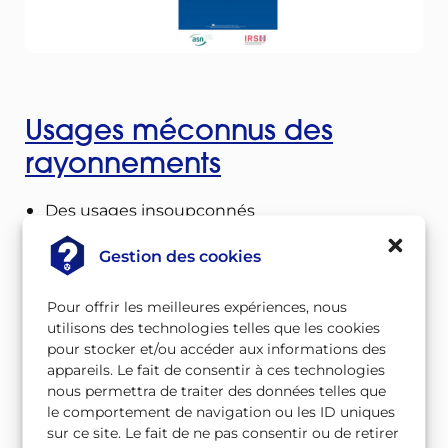
Usages méconnus des
rayonnements
Des usages insoupçonnés
Détecter, mesurer
Gestion des cookies
Assainir, stériliser
Dater, préserver
Pour offrir les meilleures expériences, nous
utilisons des technologies telles que les cookies
Transformer, propulser
pour stocker et/ou accéder aux informations des
Hier autorisés… aujourd´hui interdits
appareils. Le fait de consentir à ces technologies
Soigner les animaux
nous permettra de traiter des données telles que
le comportement de navigation ou les ID uniques
sur ce site. Le fait de ne pas consentir ou de retirer