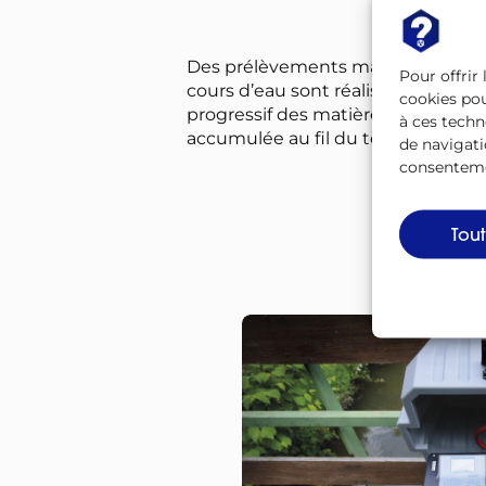
Des prélèvements manuels d’eau e
Pour offrir
cours d’eau sont réalisés. Ces dern
cookies pou
progressif des matières, sont donc 
à ces techn
accumulée au fil du temps.
de navigati
consentemen
Tou