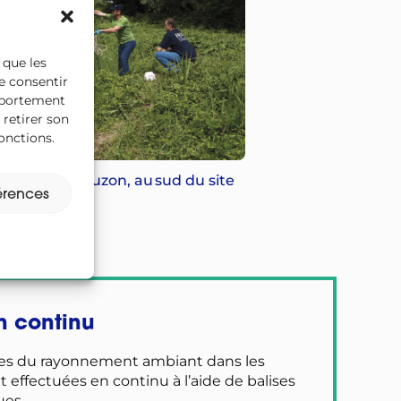
 que les
e consentir
omportement
 retirer son
onctions.
s dans le Lauzon, au sud du site
férences
n continu
s du rayonnement ambiant dans les
t effectuées en continu à l’aide de balises
es.