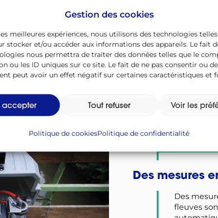
Gestion des cookies
t de sédiments dans le lit des
 les meilleures expériences, nous utilisons des technologies telles
iers, qui résultent du dépôt
r stocker et/ou accéder aux informations des appareils. Le fait d
représentatifs de la radioactivité
ologies nous permettra de traiter des données telles que le c
on ou les ID uniques sur ce site. Le fait de ne pas consentir ou de
t peut avoir un effet négatif sur certaines caractéristiques et f
Prélèvement
du Tricastin.
t accepter
Tout refuser
Voir les pré
Politique de cookies
Politique de confidentialité
Des mesures e
Des mesure
fleuves son
automatiqu