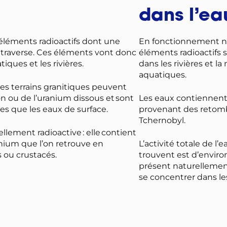
dans l’ea
éléments radioactifs dont une
En fonctionnement nor
le traverse. Ces éléments vont donc
éléments radioactifs 
iques et les rivières.
dans les rivières et l
aquatiques.
es terrains granitiques peuvent
n ou de l’uranium dissous et sont
Les eaux contiennent
ves que les eaux de surface.
provenant des retombé
Tchernobyl.
lement radioactive : elle contient
ium que l’on retrouve en
L’activité totale de l
s ou crustacés.
trouvent est d’enviro
présent naturellement
se concentrer dans le