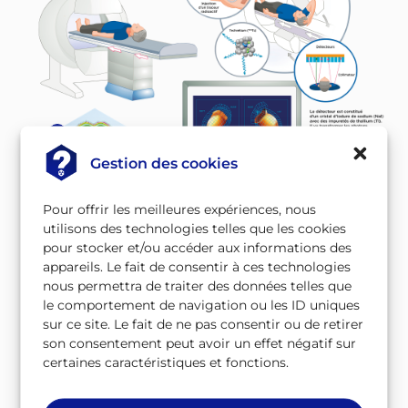
Gestion des cookies
Pour offrir les meilleures expériences, nous
utilisons des technologies telles que les cookies
pour stocker et/ou accéder aux informations des
Imagerie par
appareils. Le fait de consentir à ces technologies
transmission
nous permettra de traiter des données telles que
le comportement de navigation ou les ID uniques
sur ce site. Le fait de ne pas consentir ou de retirer
On irradie directement le patient avec des rayons
son consentement peut avoir un effet négatif sur
X. En plaçant un détecteur derrière le patient, on
certaines caractéristiques et fonctions.
peut dresser une carte de l’intérieur de son corps.
Plus un tissu est dense, plus il atténue les rayons.