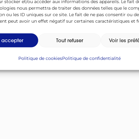
r stocker et/ou accéder aux informations des appareils. Le fait d
Twitter
Facebook
Instagram
Linkedi
ologies nous permettra de traiter des données telles que le c
on ou les ID uniques sur ce site. Le fait de ne pas consentir ou de
t peut avoir un effet négatif sur certaines caractéristiques et f
t accepter
Tout refuser
Voir les pré
ue
FAQ
Accessibilité numérique
Mentions légales
Politiqu
Politique de cookies
Politique de confidentialité