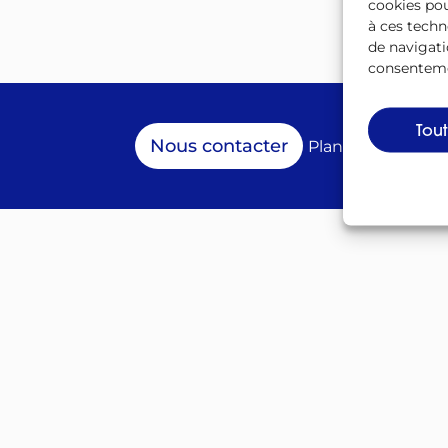
cookies pou
à ces techn
de navigati
consentemen
Tou
Nous contacter
Plan du site
Lexiq