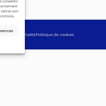
e consentir
n
omportement
 retirer son
onctions.
férences
e de confidentialité
Politique de cookies