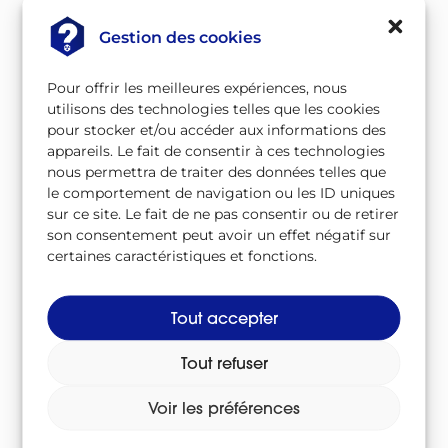
Radiation
Gestion des cookies
Réaction en chaîne
Pour offrir les meilleures expériences, nous
utilisons des technologies telles que les cookies
À télécharger
pour stocker et/ou accéder aux informations des
appareils. Le fait de consentir à ces technologies
nous permettra de traiter des données telles que
Télécharger le lexique au format CSV
le comportement de navigation ou les ID uniques
Csv
/
sur ce site. Le fait de ne pas consentir ou de retirer
son consentement peut avoir un effet négatif sur
Télécharger le lexique au format PDF
certaines caractéristiques et fonctions.
Pdf
/
Tout accepter
Suivez-nous sur
Tout refuser
Voir les préférences