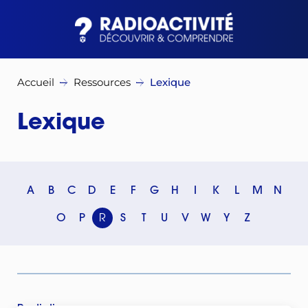
Accueil
Ressources
Lexique
Lexique
A
B
C
D
E
F
G
H
I
K
L
M
N
O
P
R
S
T
U
V
W
Y
Z