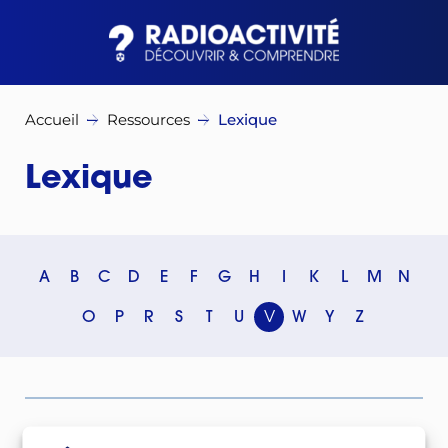
Accueil
Ressources
Lexique
Lexique
A
B
C
D
E
F
G
H
I
K
L
M
N
O
P
R
S
T
U
V
W
Y
Z