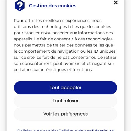
VD
Gestion des cookies
Pour offrir les meilleures expériences, nous
À télécharger
utilisons des technologies telles que les cookies
pour stocker et/ou accéder aux informations des
appareils. Le fait de consentir à ces technologies
Télécharger le lexique au format CSV
nous permettra de traiter des données telles que
Csv
/
le comportement de navigation ou les ID uniques
sur ce site. Le fait de ne pas consentir ou de retirer
Télécharger le lexique au format PDF
son consentement peut avoir un effet négatif sur
Pdf
/
certaines caractéristiques et fonctions.
Suivez-nous sur
Tout accepter
Tout refuser
Voir les préférences
Politique de cookies
Politique de confidentialité