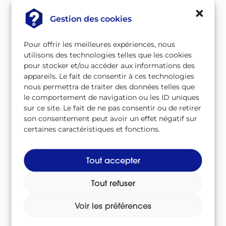
Gaine de combustible
Gestion des cookies
Gamma
Pour offrir les meilleures expériences, nous
utilisons des technologies telles que les cookies
À télécharger
pour stocker et/ou accéder aux informations des
appareils. Le fait de consentir à ces technologies
nous permettra de traiter des données telles que
Télécharger le lexique au format CSV
le comportement de navigation ou les ID uniques
Csv
/
sur ce site. Le fait de ne pas consentir ou de retirer
son consentement peut avoir un effet négatif sur
Télécharger le lexique au format PDF
certaines caractéristiques et fonctions.
Pdf
/
Tout accepter
Suivez-nous sur
Tout refuser
Voir les préférences