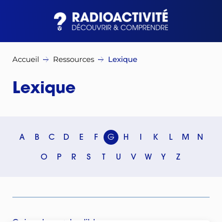
Accueil
Ressources
Lexique
Lexique
A
B
C
D
E
F
G
H
I
K
L
M
N
O
P
R
S
T
U
V
W
Y
Z