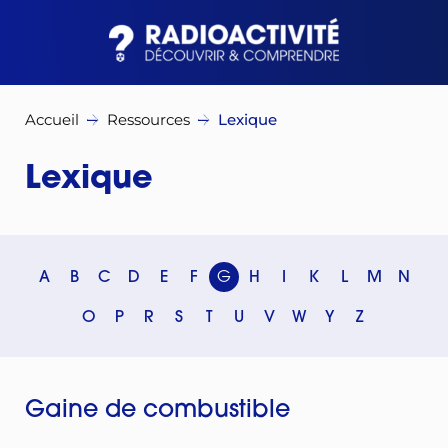
Accueil
Ressources
Lexique
Lexique
A
B
C
D
E
F
G
H
I
K
L
M
N
O
P
R
S
T
U
V
W
Y
Z
Gaine de combustible