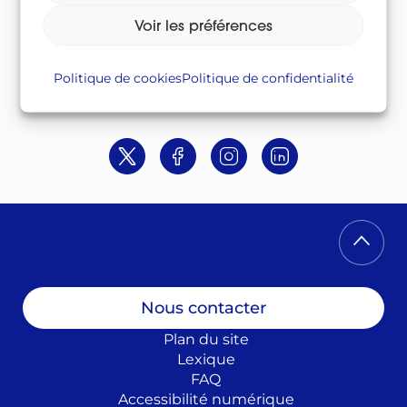
Suivez-nous sur
Voir les préférences
Politique de cookies
Politique de confidentialité
Twitter
Facebook
Instagram
Linkedin
Nous contacter
Plan du site
Lexique
FAQ
Accessibilité numérique