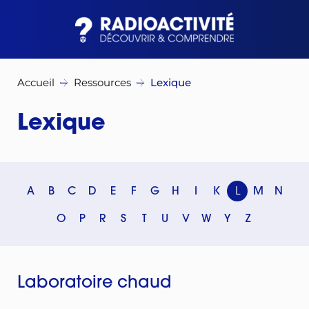
Accueil
Ressources
Lexique
Lexique
A
B
C
D
E
F
G
H
I
K
L
M
N
O
P
R
S
T
U
V
W
Y
Z
Laboratoire chaud