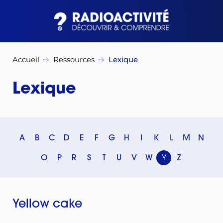
Accueil
Ressources
Lexique
Lexique
A
B
C
D
E
F
G
H
I
K
L
M
N
O
P
R
S
T
U
V
W
Y
Z
Yellow cake