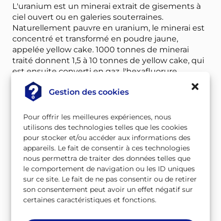
L'uranium est un minerai extrait de gisements à
ciel ouvert ou en galeries souterraines.
Naturellement pauvre en uranium, le minerai est
concentré et transformé en poudre jaune,
appelée yellow cake. 1000 tonnes de minerai
traité donnent 1,5 à 10 tonnes de yellow cake, qui
est ensuite converti en gaz, l'hexafluorure
d'uranium (UF6), lui-même enrichi pour
Gestion des cookies
permettre la réaction de fission nucléaire (la
proportion d'uranium 235 fissile passe de 0,92 % à
3,2 %).
Pour offrir les meilleures expériences, nous
utilisons des technologies telles que les cookies
pour stocker et/ou accéder aux informations des
appareils. Le fait de consentir à ces technologies
nous permettra de traiter des données telles que
Yellow cake
le comportement de navigation ou les ID uniques
sur ce site. Le fait de ne pas consentir ou de retirer
son consentement peut avoir un effet négatif sur
certaines caractéristiques et fonctions.
À télécharger