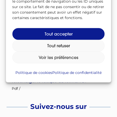
Actinides
le comportement de navigation ou les ID uniques
sur ce site. Le fait de ne pas consentir ou de retirer
Actinides mineurs
son consentement peut avoir un effet négatif sur
certaines caractéristiques et fonctions.
Activation
Activités nucléaires
Tout accepter
Tout refuser
À télécharger
Voir les préférences
Télécharger le lexique au format CSV
Csv
/
Politique de cookies
Politique de confidentialité
Télécharger le lexique au format PDF
Pdf
/
Suivez-nous sur