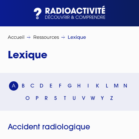
Accueil
Ressources
Lexique
Lexique
A
B
C
D
E
F
G
H
I
K
L
M
N
O
P
R
S
T
U
V
W
Y
Z
Accident radiologique