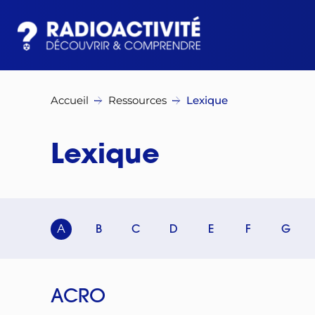
Accueil
Ressources
Lexique
Lexique
A
B
C
D
E
F
G
ACRO