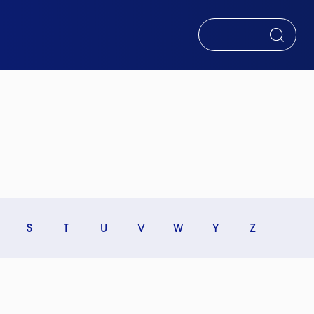
RECHERCHER
S
T
U
V
W
Y
Z