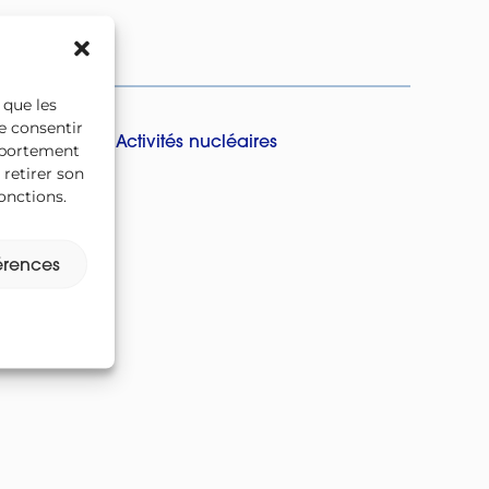
 que les
e consentir
Activités nucléaires
omportement
 retirer son
onctions.
férences