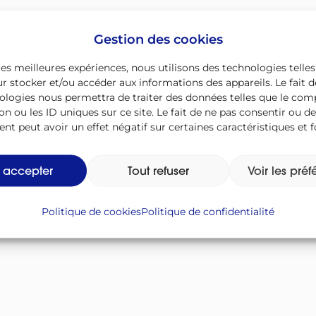
dans l’ouest
Gestion des cookies
 les meilleures expériences, nous utilisons des technologies telles
r stocker et/ou accéder aux informations des appareils. Le fait d
t grave
Actinides
ologies nous permettra de traiter des données telles que le c
on ou les ID uniques sur ce site. Le fait de ne pas consentir ou de
t radiologique
Actinides mineurs
t peut avoir un effet négatif sur certaines caractéristiques et f
Activation
t accepter
Tout refuser
Voir les pré
Politique de cookies
Politique de confidentialité