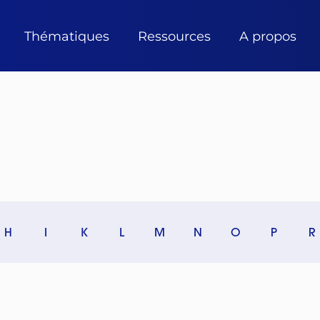
Thématiques
Ressources
A propos
H
I
K
L
M
N
O
P
R