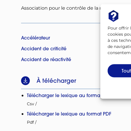
Association pour le contrôle de la radioactivité 
Pour offrir
cookies pou
Accélérateur
Acciden
à ces techn
de navigati
Accident de criticité
Acciden
consentemen
Accident de réactivité
ACRO
Tou
À télécharger
Télécharger le lexique au format CSV
Csv
/
Télécharger le lexique au format PDF
Pdf
/