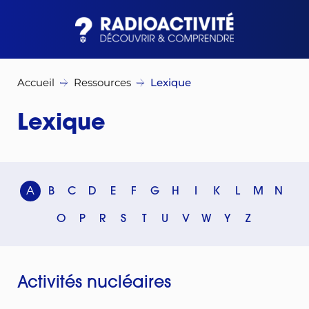
Accueil
Ressources
Lexique
Lexique
A
B
C
D
E
F
G
H
I
K
L
M
N
O
P
R
S
T
U
V
W
Y
Z
Activités nucléaires